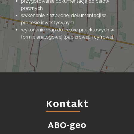
przygotowanie dokumentacja do celów
prawnych
wykonanie niezbędnej dokumentacji w
procesie inwestycyjnym
wykonanie map do celów projektowych w
formie analogowej (papierowej) i cyfrowej
Kontakt
ABO-geo